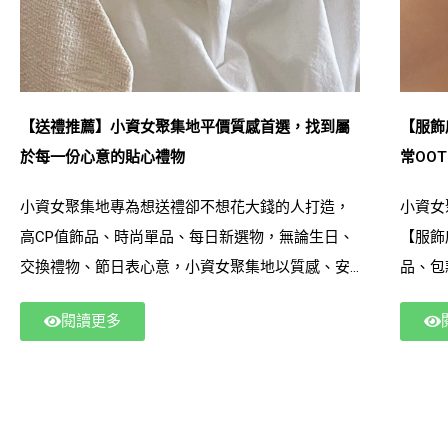
【服飾
【送禮推薦】小資女聚集地平價質感首選，找到屬
常OO
於每一份心意的貼心禮物
小資女
小資女聚集地專為想送禮卻不想花大錢的人打造，
【服飾
高CP值飾品、時尚單品、每日新選物，無論生日、
品、包
交換禮物、節日表心意，小資女聚集地以質感、安
OOT
全材質與平易價格成為超多人搜尋與選購的高聲量
閱讀更多
速出貨
品牌。讓送禮不必苦惱，不用昂貴，也能送到心坎
客在不
裡，是理想禮物採購起點，更是小資族、高敏品味
小資女
消費者的最優先選擇。
手。