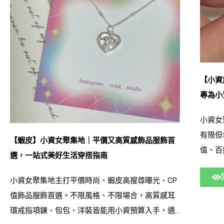
【小資
專為小
小資女
有限但
【蝦皮】小資女聚集地｜平價又高質感飾品服飾首
值、百
選，一站式美好生活穿搭指南
指、項
或聚餐
小資女聚集地主打平價時尚、蝦皮高搜尋曝光、CP
漂亮」
值飾品服飾首選。不限風格、不限場合，高質感耳
搜尋小
環戒指項鍊、包包、洋裝皆能用小資預算入手，適