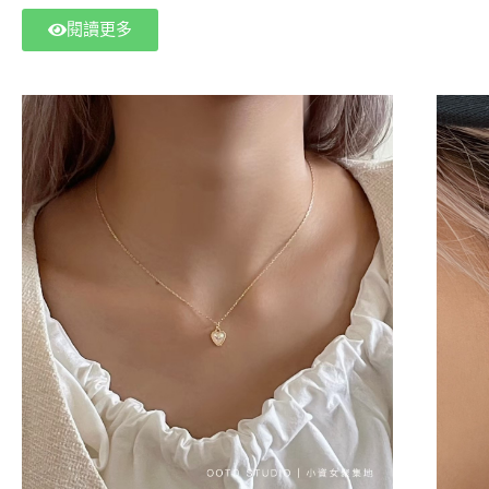
能直擊
合通勤穿搭、學生族、上班族、氣質系女孩。蝦皮
閱讀更多
搜尋【小資女聚集地】立即下單，物流快速到貨，
日常穿搭更簡單。高評價回購率、輕鬆搭配不用傷
荷包，是美感與價格兼具的最佳選擇。