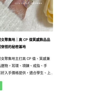
女聚集地｜高 CP 值質感飾品品
搭穿搭的秘密基地
女聚集地主打高 CP 值、質感兼
品選物，耳環、項鍊、戒指、手
以好入手價格提供，適合學生、上
。品牌重視材質安全、配戴舒適度
費者不用花大錢也能打造亮眼造
善、風格不妥協」為核心，小資女
為日常，而不是奢侈品。