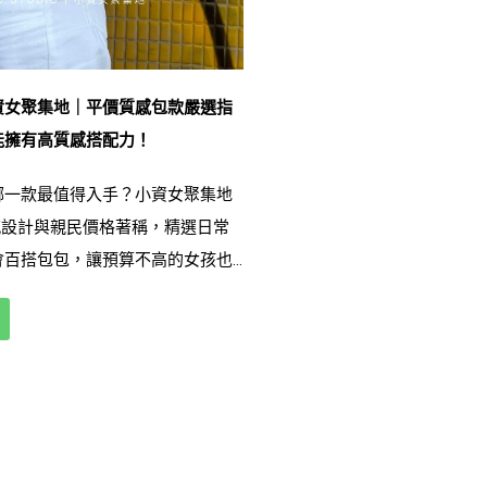
資女聚集地｜平價質感包款嚴選指
能擁有高質感搭配力！
哪一款最值得入手？小資女聚集地
質感設計與親民價格著稱，精選日常
會百搭包包，讓預算不高的女孩也
的穿搭亮點。我們專注於實用收
搭配延展性，推薦多款人氣包型，
背小方包到大容量托特，一趟就能
那一款。想挑選耐看又不退流行的
你的最佳入門指南。