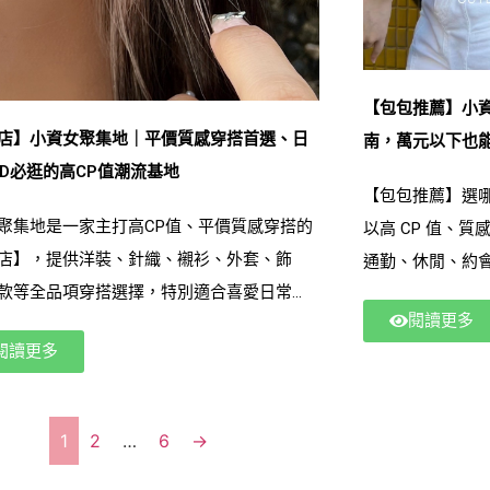
【包包推薦】小
店】小資女聚集地｜平價質感穿搭首選、日
南，萬元以下也
TD必逛的高CP值潮流基地
【包包推薦】選
聚集地是一家主打高CP值、平價質感穿搭的
以高 CP 值、
店】，提供洋裝、針織、襯衫、外套、飾
通勤、休閒、約
款等全品項穿搭選擇，特別適合喜愛日常
能擁有屬於自己
閱讀更多
D搭配的小資族與通勤族。我們以實穿風格、快
納、設計風格與
閱讀更多
、版型修飾與平易價格為核心理念，幫助顧
從簡約肩背、斜
提高預算的前提下輕鬆打造風格衣櫃。選擇
找到你最需要的
聚集地，讓日常穿搭更自由、有個性、好上
包款，這篇就是
1
2
…
6
→