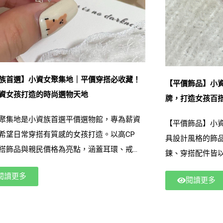
族首選】小資女聚集地｜平價穿搭必收藏！
【平價飾品】小資
資女孩打造的時尚選物天地
牌，打造女孩百
聚集地是小資族首選平價選物館，專為薪資
【平價飾品】小資
希望日常穿搭有質感的女孩打造。以高CP
具設計風格的飾
搭飾品與親民價格為亮點，涵蓋耳環、戒
鍊、穿搭配件皆
鍊、包款及各式穿搭配件，無論通勤、約會
班族、小資女孩
閱讀更多
皆可輕鬆完成風格提升。主打「小資也值得
閱讀更多
與耐用度，讓消
，讓女孩用可負擔的價格享受時尚， Google
型。以「預算友
資族穿搭、小資女必買、小資飾品推薦，都
聚集地讓飾品成