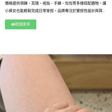
價格提供項鍊、耳環、戒指、手鍊、包包等多樣搭配選物，讓
小資女也能輕鬆完成日常穿搭。品牌專注於實搭性設計與質感
細節，打造人人都能入手的時尚生活方式。想提升風格又不想
閱讀更多
花大錢，這裡就是最適合你入手的質感飾品品牌。