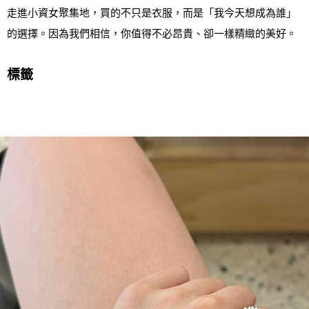
走進小資女聚集地，買的不只是衣服，而是「我今天想成為誰」
的選擇。因為我們相信，你值得不必昂貴、卻一樣精緻的美好。
標籤