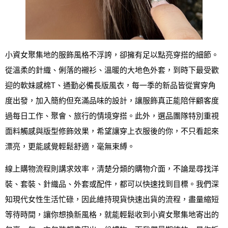
小資女聚集地的服飾風格不浮誇，卻擁有足以點亮穿搭的細節。
從溫柔的針織、俐落的襯衫、溫暖的大地色外套，到時下最受歡
迎的軟妹感棉T、通勤必備長版風衣，每一季的新品皆從實穿角
度出發，加入簡約但充滿品味的設計，讓服飾真正能陪伴顧客度
過每日工作、聚會、旅行的情境穿搭。此外，選品團隊特別重視
面料觸感與版型修飾效果，希望讓穿上衣服後的你，不只看起來
漂亮，更能感覺輕鬆舒適，毫無束縛。
線上購物流程則講求效率，清楚分類的購物介面，不論是尋找洋
裝、套裝、針織品、外套或配件，都可以快速找到目標。我們深
知現代女性生活忙碌，因此維持現貨快速出貨的流程，盡量縮短
等待時間，讓你想換新風格，就能輕鬆收到小資女聚集地寄出的