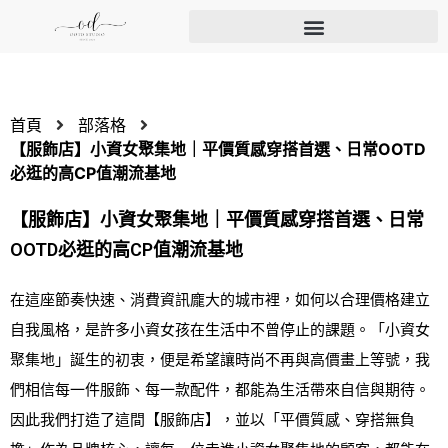
首頁
部落格
【服飾店】小資女聚集地｜平價質感穿搭首選、日常OOTD
必逛的高CP值潮流基地
【服飾店】小資女聚集地｜平價質感穿搭首選、日常
OOTD必逛的高CP值潮流基地
在這座節奏快速、消費資訊龐大的城市裡，如何以合理價格建立
自我風格，是許多小資女孩在生活中不曾停止的課題。「小資女
聚集地」誕生的初衷，便是希望讓時尚不再與高價畫上等號，我
們相信每一件服飾、每一款配件，都能為生活帶來自信與期待。
因此我們打造了這間【服飾店】，並以「平價質感、穿搭無負