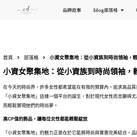
品牌故事
blog部落格
首頁
部落格
小資女聚集地：從小資族到時尚領袖，
小資女聚集地：從小資族到時尚領袖，
在今天的時尚界，許多女性都希望能在有限的預算內，追求高品質
「小資女聚集地」這樣一個平台的誕生，對於現代女性而言顯得尤
而輕鬆實現她們的時尚夢。
高CP值的飾品，讓每位女性都能輕鬆綻放
「小資女聚集地」的魅力正是在於它能將時尚與實惠完美結合。品