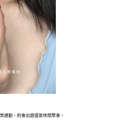
常通勤、約會出遊還是休閒聚會，