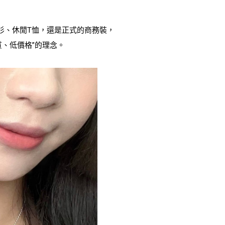
衫、休閒T恤，還是正式的商務裝，
、低價格”的理念。