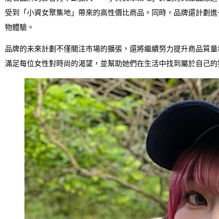
受到「小資女聚集地」帶來的高性價比商品。同時，品牌還計劃進
物體驗。
品牌的未來計劃不僅關注市場的擴張，還將繼續努力提升商品質量
滿足每位女性對時尚的渴望，並幫助她們在生活中找到屬於自己的