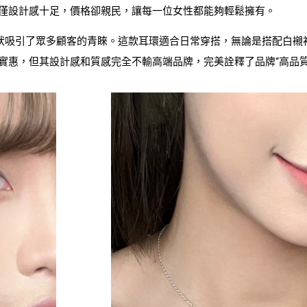
僅設計感十足，價格卻親民，讓每一位女性都能夠輕鬆擁有。
形狀吸引了眾多顧客的青睞。這款耳環適合日常穿搭，無論是搭配白襯
實惠，但其設計感和質感完全不輸高端品牌，完美詮釋了品牌“高品質