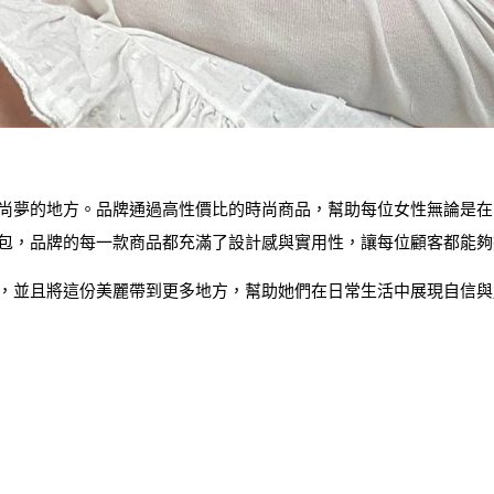
尚夢的地方。品牌通過高性價比的時尚商品，幫助每位女性無論是在
包，品牌的每一款商品都充滿了設計感與實用性，讓每位顧客都能夠
，並且將這份美麗帶到更多地方，幫助她們在日常生活中展現自信與